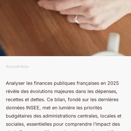
Accueil
›
Actu
ACTU
Pourquoi les finances
Analyser les finances publiques françaises en 2025
révèle des évolutions majeures dans les dépenses,
publiques françaises doivent
recettes et dettes. Ce bilan, fondé sur les dernières
être analysées en 2025
données INSEE, met en lumière les priorités
budgétaires des administrations centrales, locales et
Louis
•
15 août 2025
•
4 min de lecture
sociales, essentielles pour comprendre l’impact des