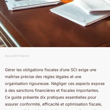
Accueil
›
Finance
FINANCE
Top 10 pratiques
Gérer les obligations fiscales d’une SCI exige une
maîtrise précise des règles légales et une
recommandées pour gérer les
organisation rigoureuse. Négliger ces aspects expose
obligations fiscales d'une sci
à des sanctions financières et fiscales importantes.
Ce guide présente dix pratiques essentielles pour
Julie
•
9 janvier 2026
•
13 min de lecture
assurer conformité, efficacité et optimisation fiscale,