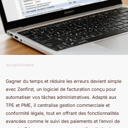
Accueil
›
Finance
FINANCE
Boostez votre productivité
Gagner du temps et réduire les erreurs devient simple
avec Zenfirst, un logiciel de facturation conçu pour
avec le logiciel de facturation
automatiser vos tâches administratives. Adapté aux
zenfirst
TPE et PME, il centralise gestion commerciale et
conformité légale, tout en offrant des fonctionnalités
Julie
•
23 mai 2025
•
4 min de lecture
avancées comme le suivi des paiements et l’envoi de