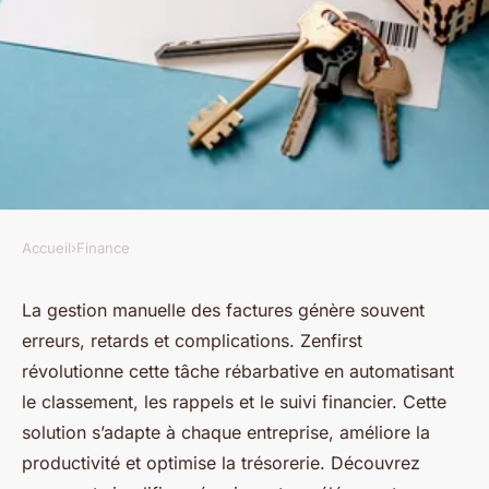
Accueil
›
Finance
FINANCE
Découvrez comment zenfirst
La gestion manuelle des factures génère souvent
erreurs, retards et complications. Zenfirst
peut transformer votre gestion
révolutionne cette tâche rébarbative en automatisant
de factures
le classement, les rappels et le suivi financier. Cette
solution s’adapte à chaque entreprise, améliore la
Julie
•
17 novembre 2025
•
7 min de lecture
productivité et optimise la trésorerie. Découvrez