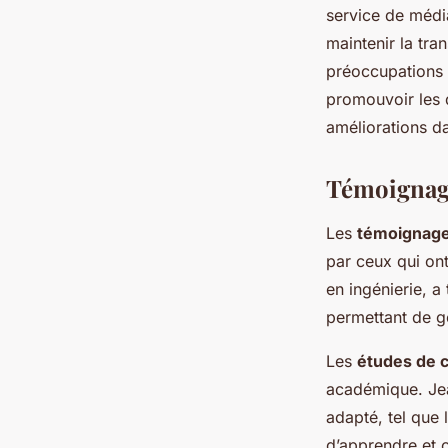
service de médi
maintenir la tra
préoccupations 
promouvoir les d
améliorations da
Témoignage
Les
témoignage
par ceux qui on
en ingénierie, a
permettant de g
Les
études de 
académique. Jea
adapté, tel que l
d’apprendre et c