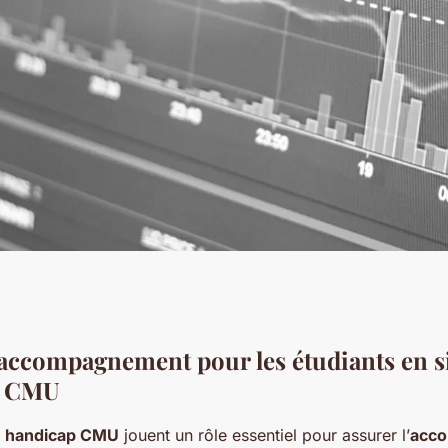
e que vous devez
’accompagnement pour les étudiants en s
à CMU
e handicap CMU
jouent un rôle essentiel pour assurer l’
acc