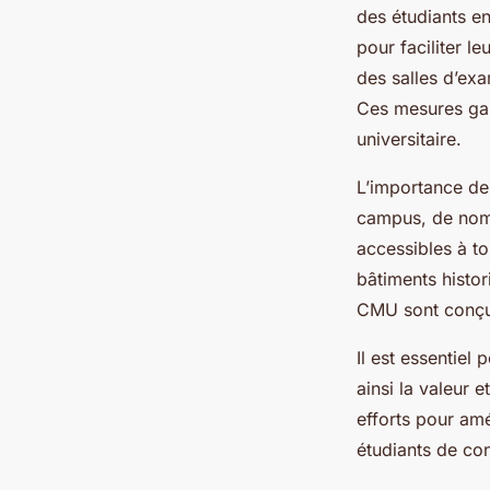
des étudiants en
Julien
•
3 mars 2025
•
5 min de lecture
pour faciliter le
des salles d’ex
Ces mesures gara
universitaire.
L’importance de 
campus, de nomb
accessibles à to
bâtiments histo
CMU sont conçue
Il est essentiel
ainsi la valeur 
efforts pour amé
étudiants de con