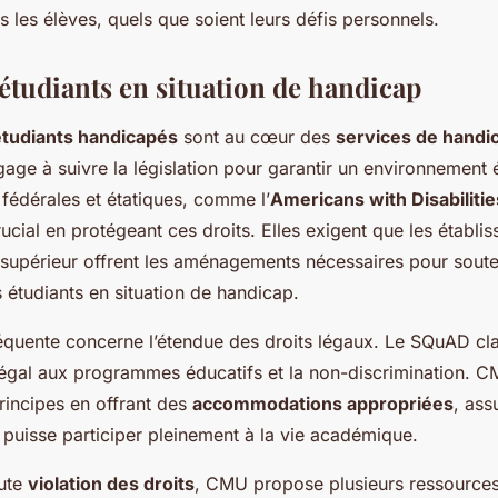
s les élèves, quels que soient leurs défis personnels.
 étudiants en situation de handicap
étudiants handicapés
sont au cœur des
services de hand
ngage à suivre la législation pour garantir un environnement 
s fédérales et étatiques, comme l’
Americans with Disabiliti
rucial en protégeant ces droits. Elles exigent que les établi
supérieur offrent les aménagements nécessaires pour souten
étudiants en situation de handicap.
quente concerne l’étendue des droits légaux. Le SQuAD clari
s égal aux programmes éducatifs et la non-discrimination. C
rincipes en offrant des
accommodations appropriées
, ass
 puisse participer pleinement à la vie académique.
oute
violation des droits
, CMU propose plusieurs ressource