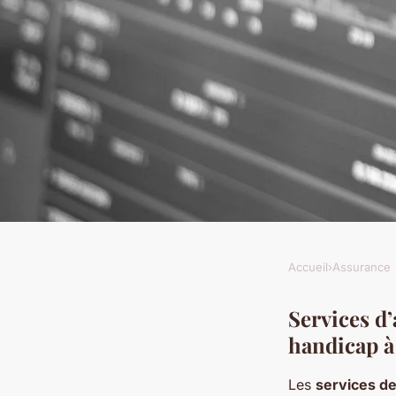
Accueil
›
Assurance
ASSURANCE
CMU et handicap : c
Services d
handicap 
savoir
Les
services d