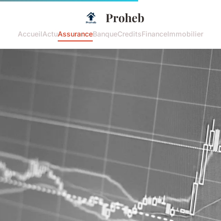
Proheb
Accueil
Actu
Assurance
Banque
Credits
Finance
Immobilier