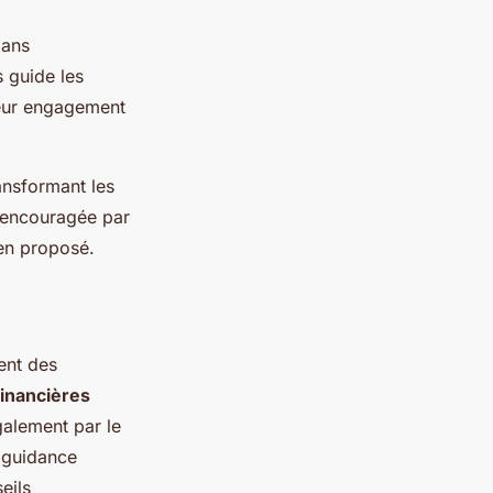
ans
s guide les
leur engagement
ransformant les
 encouragée par
ien proposé.
ent des
financières
galement par le
e guidance
eils