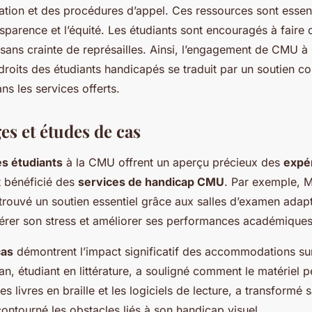
ation et des procédures d’appel. Ces ressources sont essent
nsparence et l’équité. Les étudiants sont encouragés à faire 
sans crainte de représailles. Ainsi, l’engagement de CMU à 
roits des étudiants handicapés se traduit par un soutien co
ns les services offerts.
s et études de cas
s étudiants
à la CMU offrent un aperçu précieux des
expé
t bénéficié des
services de handicap CMU
. Par exemple, M
 trouvé un soutien essentiel grâce aux salles d’examen adapt
érer son stress et améliorer ses performances académiques
cas
démontrent l’impact significatif des accommodations sur
n, étudiant en littérature, a souligné comment le matériel
es livres en braille et les logiciels de lecture, a transformé
ontourné les obstacles liés à son handicap visuel.