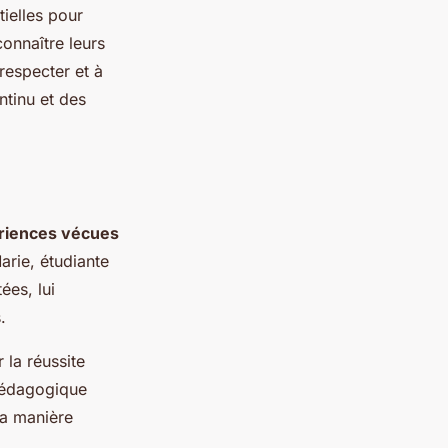
ielles pour
connaître leurs
respecter et à
ntinu et des
riences vécues
arie, étudiante
ées, lui
.
 la réussite
 pédagogique
 sa manière