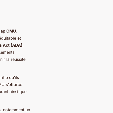
icap CMU
.
équitable et
es Act (ADA)
,
ssements
ir la réussite
fie qu’ils
MU s’efforce
urant ainsi que
s, notamment un