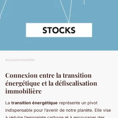
Accueil
›
Immobilier
IMMOBILIER
Connexion entre la transition
Boostez la transition
énergétique et la défiscalisation
énergétique grâce à la
immobilière
défiscalisation immobilière
innovante
La
transition énergétique
représente un pivot
indispensable pour l’avenir de notre planète. Elle vise
Antoine
•
8 mars 2025
•
5 min de lecture
à réduire l’empreinte carbone et à encourager des