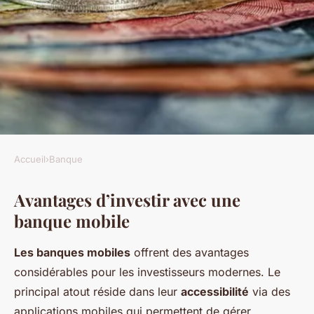
Accueil
›
Banque
BANQUE
Avantages d’investir avec une
Investir avec une banque
banque mobile
mobile : une bonne idée ?
Les banques mobiles
offrent des avantages
Arthur
•
10 mars 2025
•
5 min de lecture
considérables pour les investisseurs modernes. Le
principal atout réside dans leur
accessibilité
via des
applications mobiles qui permettent de gérer