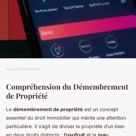
Accueil
›
Immobilier
IMMOBILIER
Compréhension du Démembrement
Tout Comprendre sur le
de Propriété
Démembrement de Propriété:
Le Guide Ultime
Le
démembrement de propriété
est un concept
essentiel du droit immobilier qui mérite une attention
Antoine
•
9 mars 2025
•
6 min de lecture
particulière. Il s’agit de diviser la propriété d’un bien
en deux droits distincts :
l’usufruit
et la
nue-